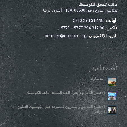
مكتب تنسيق الكومسيك:
نيكاتيبي شارع رقم: 110A-06580 أنقرة، تركيا
الهاتف:
90 312 294 5710
فاكس:
90 312 294 5777 - 5779
البريد الإلكتروني:
comcec@comcec.org
أحدث الأخبار
عيد مبارك
الاجتماع الثاني والأربعون للجنة المتابعة التابعة للكومسيك
الاجتماع السادس والعشرون لمجموعة عمل الكومسيك للتعاون
الزراعي