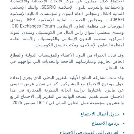
الاجتماع كذلك ممثلون عن مركز الأبحاث الإحصائية والاقتصادية
والاجتماعية والتدريب للدول الإسلامية SESRIC، والبنك الإسلامي
للتنمية IsDB، ولمجلس العام للبنوك والمؤسسات المالية الإسلامية
CIBAFI، ، ومجلس الخدمات المالية الإسلامية IFSB، ومنتدى
البورصات في منظمة التعاون الإسلامي OIC Exchanges Forum،
ومنتدى منظمي أسواق رأس المال في الكومسيك، ومنتدى البنوك
المركزية لمنظمة التعاون الإسلامي والكومسيك، والأمانة العامة
لمنظمة التعاون الإسلامي، ومكتب تنسيق الكومسيك.
وقد تبادل الخبراء من الدول الأعضاء والمؤسسات الدولية والقطاع
الخاص تجاربهم وممارساتهم الناجحة والتحديات التي تواجههم في
هذا المجال.
وقد تمت مشاركة النتائج الأولية للتقرير البحثي الذي يجري إعداده
حول موضوع الاجتماع مع المشاركين. كما تم تقديم عرض تقديمي
عن ماليزيا باعتبارها دراسة الحالة القطرية المختارة في هذا
الاجتماع. سيتم تقديم النسخة النهائية من التقرير إلى الاجتماع الرابع
والعشرين لمجموعة عمل التعاون المالي في 17-18 سبتمبر 2025.
جدول أعمال الاجتماع
برنامج الاجتماع
العروض التي قدمت في الاجتماع