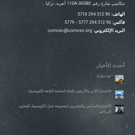
نيكاتيبي شارع رقم: 110A-06580 أنقرة، تركيا
الهاتف:
90 312 294 5710
فاكس:
90 312 294 5777 - 5779
البريد الإلكتروني:
comcec@comcec.org
أحدث الأخبار
عيد مبارك
الاجتماع الثاني والأربعون للجنة المتابعة التابعة للكومسيك
الاجتماع السادس والعشرون لمجموعة عمل الكومسيك للتعاون
الزراعي