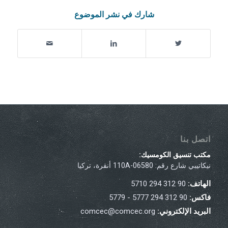
شارك في نشر الموضوع
اتصل بنا
مكتب تنسيق الكومسيك:
نيكاتيبي شارع رقم: 110A-06580 أنقرة، تركيا
الهاتف:
90 312 294 5710
فاكس:
90 312 294 5777 - 5779
البريد الإلكتروني:
comcec@comcec.org