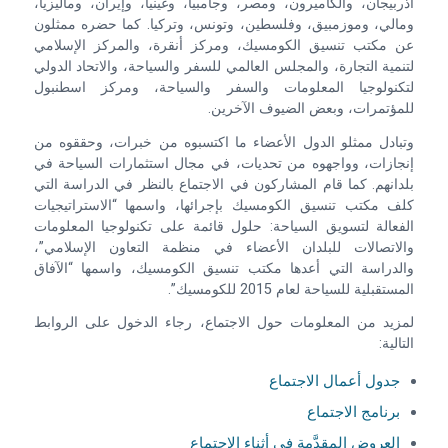
أذربيجان، والكاميرون، ومصر، وجامبيا، وغينيا، وإيران، وماليزيا،
ومالي، وموزمبيق، وفلسطين، وتونس، وتركيا. كما حضره ممثلون
عن مكتب تنسيق الكومسيك، ومركز أنقرة، والمركز الإسلامي
لتنمية التجارة، والمجلس العالمي للسفر والسياحة، والاتحاد الدولي
لتكنولوجيا المعلومات والسفر والسياحة، ومركز اسطنبول
للمؤتمرات، وبعض الضيوف الآخرين.
وتبادل ممثلو الدول الأعضاء ما اكتسبوه من خبرات، وحققوه من
إنجازات، وواجهوه من تحديات، في مجال استثمارات السياحة في
بلدانهم. كما قام المشاركون في الاجتماع بالنظر في الدراسة التي
كلف مكتب تنسيق الكومسيك بإجرائها، واسمها “الاستراتيجيات
الفعالة لتسويق السياحة: حلول قائمة على تكنولوجيا المعلومات
والاتصالات للبلدان الأعضاء في منظمة التعاون الإسلامي”،
والدراسة التي أعدها مكتب تنسيق الكومسيك، واسمها “الآفاق
المستقبلية للسياحة لعام 2015 للكومسيك”.
لمزيد من المعلومات حول الاجتماع، رجاء الدخول على الروابط
التالية:
جدول أعمال الاجتماع
برنامج الاجتماع
العروض المقدَّمة في أثناء الاجتماع