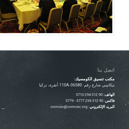
اتصل بنا
مكتب تنسيق الكومسيك:
نيكاتيبي شارع رقم: 110A-06580 أنقرة، تركيا
الهاتف:
90 312 294 5710
فاكس:
90 312 294 5777 - 5779
البريد الإلكتروني:
comcec@comcec.org