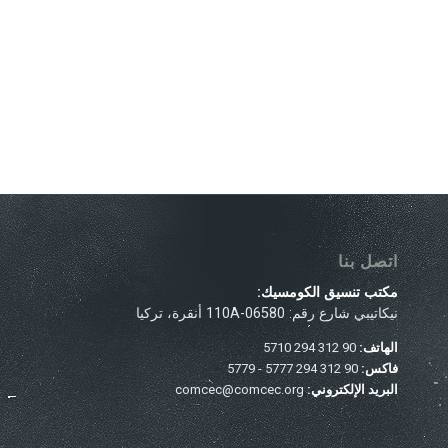
اتصل بنا
مكتب تنسيق الكومسيك:
نيكاتيبي شارع رقم: 110A-06580 أنقرة، تركيا
الهاتف:
90 312 294 5710
فاكس:
90 312 294 5777 - 5779
البريد الإلكتروني:
comcec@comcec.org