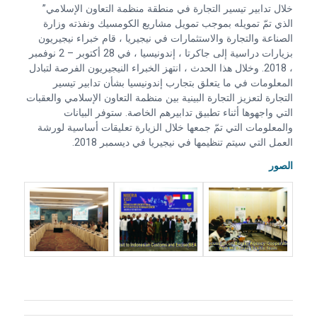
خلال تدابير تيسير التجارة في منطقة منظمة التعاون الإسلامي”
الذي تمّ تمويله بموجب تمويل مشاريع الكومسيك ونفذته وزارة
الصناعة والتجارة والاستثمارات في نيجيريا ، قام خبراء نيجيريون
بزيارات دراسية إلى جاكرتا ، إندونيسيا ، في 28 أكتوبر – 2 نوفمبر
، 2018. وخلال هذا الحدث ، انتهز الخبراء النيجيريون الفرصة لتبادل
المعلومات في ما يتعلق بتجارب إندونيسيا بشأن تدابير تيسير
التجارة لتعزيز التجارة البينية بين منظمة التعاون الإسلامي والعقبات
التي واجهوها أثناء تطبيق تدابيرهم الخاصة. ستوفر البيانات
والمعلومات التي تمّ جمعها خلال الزيارة تعليقات أساسية لورشة
العمل التي سيتم تنظيمها في نيجيريا في ديسمبر 2018.
الصور