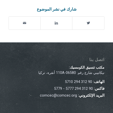
شارك في نشر الموضوع
اتصل بنا
مكتب تنسيق الكومسيك:
نيكاتيبي شارع رقم: 110A-06580 أنقرة، تركيا
الهاتف:
90 312 294 5710
فاكس:
90 312 294 5777 - 5779
البريد الإلكتروني:
comcec@comcec.org