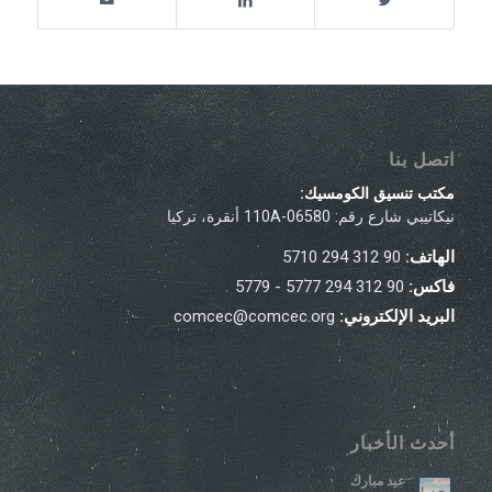
اتصل بنا
مكتب تنسيق الكومسيك:
نيكاتيبي شارع رقم: 110A-06580 أنقرة، تركيا
الهاتف:
90 312 294 5710
فاكس:
90 312 294 5777 - 5779
البريد الإلكتروني:
comcec@comcec.org
أحدث الأخبار
عيد مبارك