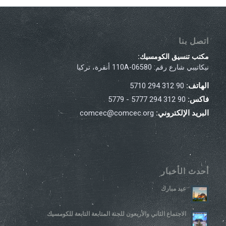
اتصل بنا
مكتب تنسيق الكومسيك:
نيكاتيبي شارع رقم: 110A-06580 أنقرة، تركيا
الهاتف:
90 312 294 5710
فاكس:
90 312 294 5777 - 5779
البريد الإلكتروني:
comcec@comcec.org
أحدث الأخبار
عيد مبارك
الاجتماع الثاني والأربعون للجنة المتابعة التابعة للكومسيك