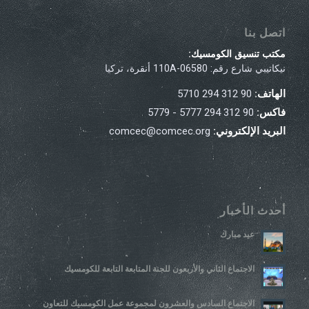
اتصل بنا
مكتب تنسيق الكومسيك:
نيكاتيبي شارع رقم: 110A-06580 أنقرة، تركيا
الهاتف:
90 312 294 5710
فاكس:
90 312 294 5777 - 5779
البريد الإلكتروني:
comcec@comcec.org
أحدث الأخبار
عيد مبارك
الاجتماع الثاني والأربعون للجنة المتابعة التابعة للكومسيك
الاجتماع السادس والعشرون لمجموعة عمل الكومسيك للتعاون