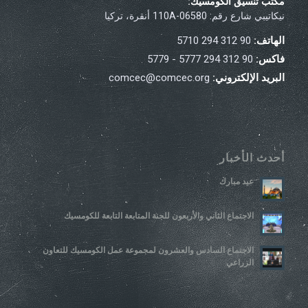
مكتب تنسيق الكومسيك:
نيكاتيبي شارع رقم: 110A-06580 أنقرة، تركيا
الهاتف:
90 312 294 5710
فاكس:
90 312 294 5777 - 5779
البريد الإلكتروني:
comcec@comcec.org
أحدث الأخبار
عيد مبارك
الاجتماع الثاني والأربعون للجنة المتابعة التابعة للكومسيك
الاجتماع السادس والعشرون لمجموعة عمل الكومسيك للتعاون
الزراعي