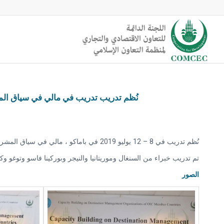
نُظم تدريب تدريب في مالي في سياق المش
نُظم تدريب في 8 – 12 يوليو 2019 في باماكو ، مالي في سياق المشروع المعنون “بناء القدرات على منظمات إدارة الوجهات في الدول الأعضاء في منظمة التعاون الإسلامي” والذي تقوم بتنفيذه وزارة السياحة في مالي.
تم تدريب خبراء من السنغال وموريتانيا والنيجر وبوركينا فاسو وتوغو وكو
الصور