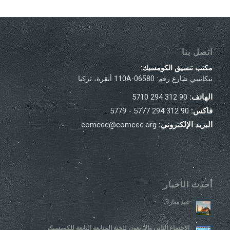
اتصل بنا
مكتب تنسيق الكومسيك:
نيكاتيبي شارع رقم: 110A-06580 أنقرة، تركيا
الهاتف:
90 312 294 5710
فاكس:
90 312 294 5777 - 5779
البريد الإلكتروني:
comcec@comcec.org
أحدث الأخبار
عيد مبارك
الاجتماع الثاني والأربعون للجنة المتابعة التابعة للكومسيك