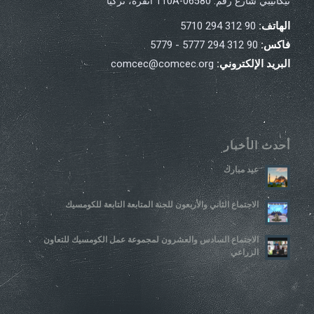
نيكاتيبي شارع رقم: 110A-06580 أنقرة، تركيا
الهاتف:
90 312 294 5710
فاكس:
90 312 294 5777 - 5779
البريد الإلكتروني:
comcec@comcec.org
أحدث الأخبار
عيد مبارك
الاجتماع الثاني والأربعون للجنة المتابعة التابعة للكومسيك
الاجتماع السادس والعشرون لمجموعة عمل الكومسيك للتعاون
الزراعي