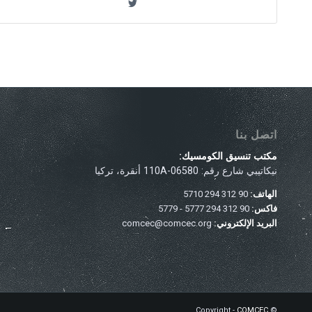
اتصل بنا
مكتب تنسيق الكومسيك:
نيكاتيبي شارع رقم: 110A-06580 أنقرة، تركيا
الهاتف:
90 312 294 5710
فاكس:
90 312 294 5777 - 5779
البريد الإلكتروني:
comcec@comcec.org
COMCEC
© Copyright -