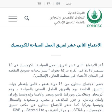
عربي
EN
FR
TR
الاجتماع الثاني عشر لفريق العمل السياحة للكومسيك
عُقد الاجتماع الثاني عشر لفريق العمل السياحة للكومسيك في 13
سبتمبر 2018 في أنقرة بتركيا بعنوان “استراتيجيات تسويق المقصد
في البلدان الأعضاء في منظمة التعاون الإسلامي”.
حضر الاجتماع ممثلون من 16 دولة عضو ، قاموا بإشعار جهات
التنسيق الخاصة بهم بالفريق العامل المعني بالسياحة ، وهم
أذربيجان وبنغلاديش وبوركينا فاسو ومصر وغامبيا وإندونيسيا وإيران
ولبنان وماليزيا و جزر المالديف و نيجيريا والسعودية والسنغال
وتونسيا وتركيا. كما حضر الاجتماع ممثلون عن مكتب تنسيق
الكومسيك ، و İSTKA ، و مركز أنقرة ، و Servsci Ltd ، و ICVB.