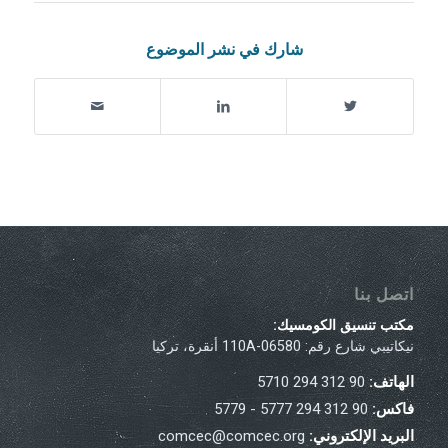
شارك في نشر الموضوع
اتصل بنا
مكتب تنسيق الكومسيك:
نيكاتيبي شارع رقم: 110A-06580 أنقرة، تركيا
الهاتف:
90 312 294 5710
فاكس:
90 312 294 5777 - 5779
البريد الإلكتروني:
comcec@comcec.org