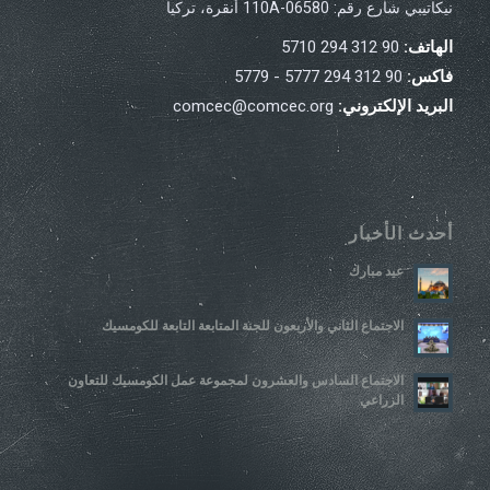
نيكاتيبي شارع رقم: 110A-06580 أنقرة، تركيا
الهاتف:
90 312 294 5710
فاكس:
90 312 294 5777 - 5779
البريد الإلكتروني:
comcec@comcec.org
أحدث الأخبار
عيد مبارك
الاجتماع الثاني والأربعون للجنة المتابعة التابعة للكومسيك
الاجتماع السادس والعشرون لمجموعة عمل الكومسيك للتعاون
الزراعي