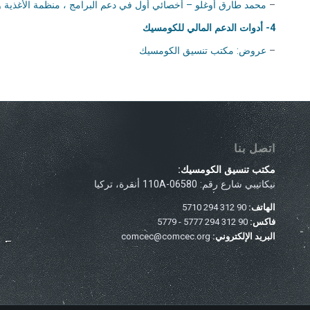
–
محمد طارق أوغلو – أخصائي أول في دعم البرامج ، منظمة الأغذية وا
4-
أدوات الدعم المالي للكومسيك
–
عروض: مكتب تنسيق الكومسيك
اتصل بنا
مكتب تنسيق الكومسيك:
نيكاتيبي شارع رقم: 110A-06580 أنقرة، تركيا
الهاتف:
90 312 294 5710
فاكس:
90 312 294 5777 - 5779
البريد الإلكتروني:
comcec@comcec.org