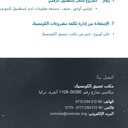
إيجاز : ” مشروع ملتقى إسطنبول الرقمي”
غولبين أوغوز ، ضيف ، منسقة معلومات لدى إسطنبول للمؤتمر
7.
الإستفادة من إدارة تكلفة مشروعات الكومسيك
علي أوروج ، خبير من مكتب تنسيق الكومسيك
اتصل بنا
مكتب تنسيق الكومسيك:
نيكاتيبي شارع رقم: 110A-06580 أنقرة، تركيا
الهاتف:
90 312 294 5710
فاكس:
90 312 294 5777 - 5779
البريد الإلكتروني:
comcec@comcec.org