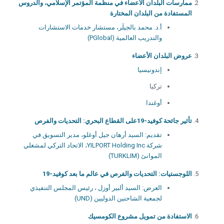
ممارسات البلدان الأعضاء في منظمة المؤتمر الإسلامي، والدروس
المستفادة من البلدان المختارة
أ.د. محمد بالجيلَر، مستشار خدمات الاستشارات
والتدريب العالمية (PGlobal)
عروض البلدان الأعضاء
إندونيسيا
تركيا
أوغندا
تأثير جائحة كوفيد-19على القطاع البحري: التحديات والفرص
تقديم: السيد أرهان جيل أوغلو، مدير التسويق في
شركة YILPORT Holding Inc، الاتحاد التركي لمشغلي
الموانئ (TURKLIM)
اللوجستيات: التحديات والفرص في عالم ما بعد كوفيد-19
العرض: السيد ألبير أوزل ، رئيس المجلس التنفيذي
لجمعية الشاحنين الدوليين (UND)
الاستفادة من تمويل مشروع الكومسيك