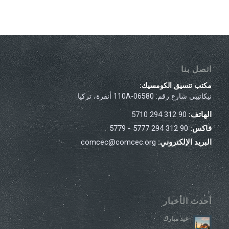
اتصل بنا
مكتب تنسيق الكومسيك:
نيكاتيبي شارع رقم: 110A-06580 أنقرة، تركيا
الهاتف:
90 312 294 5710
فاكس:
90 312 294 5777 - 5779
البريد الإلكتروني:
comcec@comcec.org
أحدث الأخبار
عيد مبارك