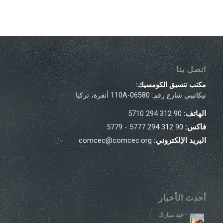
اتصل بنا
مكتب تنسيق الكومسيك:
نيكاتيبي شارع رقم: 110A-06580 أنقرة، تركيا
الهاتف:
90 312 294 5710
فاكس:
90 312 294 5777 - 5779
البريد الإلكتروني:
comcec@comcec.org
أحدث الأخبار
عيد مبارك