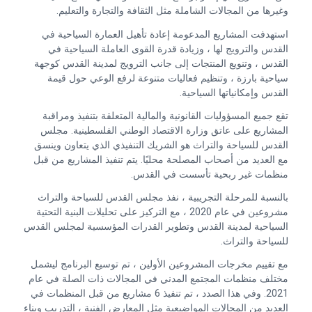
وغيرها من المجالات الشاملة مثل الثقافة والتجارة والتعليم.
استهدفت المشاريع المدعومة إعادة تأهيل العمارة السياحية في
القدس والترويج لها ، وزيادة قدرة القوى العاملة السياحية في
القدس ، وتنويع المنتجات إلى جانب الترويج لمدينة القدس كوجهة
سياحية بارزة ، وتنظيم فعاليات متنوعة لرفع الوعي حول قيمة
القدس وإمكانياتها السياحية.
تقع جميع المسؤوليات القانونية والمالية المتعلقة بتنفيذ ومراقبة
المشاريع على عاتق وزارة الاقتصاد الوطني الفلسطينية. مجلس
القدس للسياحة والتراث هو الشريك التنفيذي الذي يتعاون وينسق
مع العديد من أصحاب المصلحة محليًا. يتم تنفيذ المشاريع من قبل
منظمات غير ربحية تأسست في القدس.
بالنسبة للمرحلة التجريبية ، نفذ مجلس القدس للسياحة والتراث
مشروعين في عام 2020 ، مع التركيز على تحليلات البنية التحتية
السياحية لمدينة القدس وتطوير القدرات المؤسسية لمجلس القدس
للسياحة والتراث.
مع تقييم مخرجات المشروعين الأولين ، تم توسيع البرنامج ليشمل
مختلف منظمات المجتمع المدني في المجالات ذات الصلة في عام
2021. وفي هذا الصدد ، تم تنفيذ 6 مشاريع من قبل المنظمات في
العديد من المجالات المواضيعية مثل المعارض الفنية ، التدريب وبناء