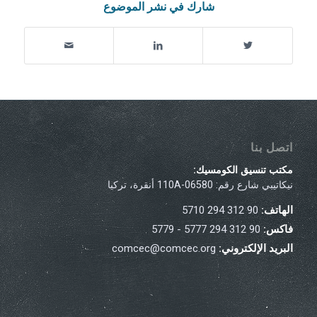
شارك في نشر الموضوع
اتصل بنا
مكتب تنسيق الكومسيك:
نيكاتيبي شارع رقم: 110A-06580 أنقرة، تركيا
الهاتف:
90 312 294 5710
فاكس:
90 312 294 5777 - 5779
البريد الإلكتروني:
comcec@comcec.org