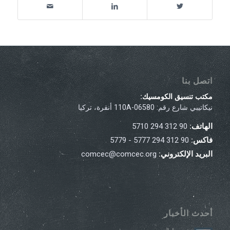
اتصل بنا
مكتب تنسيق الكومسيك:
نيكاتيبي شارع رقم: 110A-06580 أنقرة، تركيا
الهاتف:
90 312 294 5710
فاكس:
90 312 294 5777 - 5779
البريد الإلكتروني:
comcec@comcec.org
أحدث الأخبار