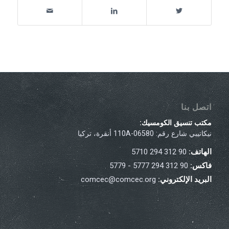
اتصل بنا
مكتب تنسيق الكومسيك:
نيكاتيبي شارع رقم: 110A-06580 أنقرة، تركيا
الهاتف:
90 312 294 5710
فاكس:
90 312 294 5777 - 5779
البريد الإلكتروني:
comcec@comcec.org