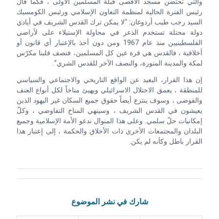
والتي تحتضن مسجد الأقصى قبلة المسلمين الأولى ، فكما قال
رئيس الفترة الحالية لمنظمة التعاون الإسلامي ورئيس الكومسيك
السيد رجب طيب أردوغان: “لا يمكن ترك القدس الشريف في أيادي
دولة محتلة تستخدم الذعر في محاولة الإستيلاء على لأراضي
الفلسطينيين منذ عام 1967 ومن دون أخذ بالإعتبار أي قانون أو
أخلاقية ، فالقدس هي قرة عين كل المسلمين، فنصف قلبنا مكرّس
لمكة والمدينة المنورة، والنصف الآخر للقدس الشري”.
إن هذا القرار، البعيد عن الواقع التاريخي والاجتماعي والسياسي
للمنطقة ، يعمق الاحتلال الاسرائيلي ويهيئ مناخاً لكل أنواع العنف
والفوضى ، وسوف ينتزع أيضاً حقوق جميع السكان غير اليهود الذين
يعيشون في القدس الشريف ، وسينهي المناخ التفاوضي ، وكلّ
إمكانيات حلّ سلمي. وعلى هذا المنوال ندعو الأمة الإسلامية وجميع
البلدان والمجتمعات الأخرى ذات الأخلاق والحكمة ، إلى إعتبار هذا
القرار باطل وكأنه لم يكن.
شارك في نشر الموضوع