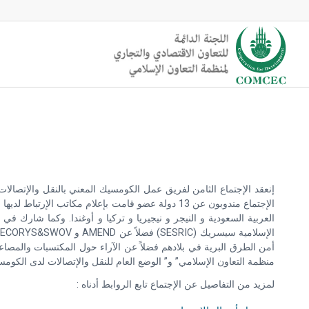
الإجتماع مندوبون عن 13 دولة عضو قامت بإعلام مكات
أمن الطرق البرية في بلادهم فضلاً عن الآراء حول المكتسبات والمصاعب
منظمة التعاون الإسلامي” و” الوضع العام للنقل والإتصالات لدى الكومسيك 2016″ اللتين تم إعدادهما من قبل مكتب الك
لمزيد من التفاصيل عن الإجتماع تابع الروابط أدناه :