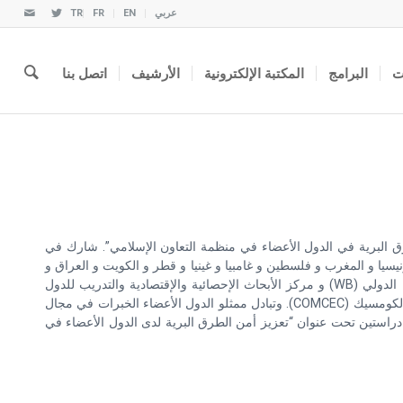
عربي
EN
FR
TR
ت
البرامج
المكتبة الإلكترونية
الأرشيف
اتصل بنا
نقل والإتصالات في أنقرة تركيا بتاريخ 27 أكتوبر/ تشرين الأول 2016 تحت عنوان ” أمن الطرق البرية في الدول الأعضاء في منظمة التعاون الإسلامي”. شارك في
: أندونيسيا و المغرب و فلسطين و غامبيا و غينيا و قطر و الكويت و العراق و
العربية السعودية و النيجر و نيجيريا و تركيا و أوغندا. وكما شارك في الإجتماع ممثلو كل من لجنة الأمم المتحدة الإقتصادية لأوروبا (UNECE) و البنك الدولي (WB) و مركز الأبحاث الإحصائية والإقتصادية والتدريب للدول
الإسلامية سيسريك (SESRIC) فضلاً عن AMEND و ECORYS&SWOV و مكتب اللجنة الدائمة للتعاون الإقتصادي والتجاري لمنظمة التعاون الإسلامي الكومسيك (COMCEC). وتبادل ممثلو الدول الأعضاء الخبرات في مجال
م دراستين تحت عنوان “تعزيز أمن الطرق البرية لدى الدول الأعضاء في