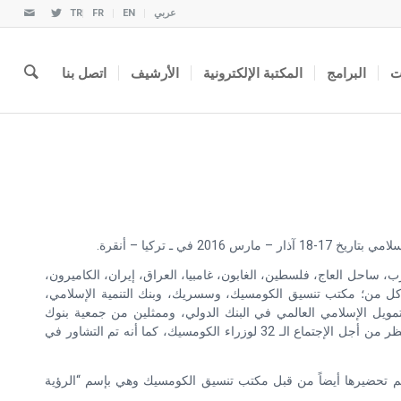
عربي
EN
FR
TR
ت
البرامج
المكتبة الإلكترونية
الأرشيف
اتصل بنا
ـ تركيا – أنقرة.
ونيسيا، المغرب، ساحل العاج، فلسطين، الغابون، غامبيا، العراق، إيران، الكاميرون،
ماع كل من؛ مكتب تنسيق الكومسيك، وسسريك، وبنك التنمية الإسلامي،
مويل الإسلامي العالمي في البنك الدولي، وممثلين من جمعية بنوك
المشاركة التركية، بالإضافة إلى بعض الضيوف الآخرين. بالإضافة إلى أنه تم التشاور في التحضيرات الخاصة بما يتعلق بجلسة تبادل الأراء ووجهات النظر من أجل الإجتماع الـ 32 لوزراء الكومسيك، كما أنه تم التشاور في
ي تم تحضيرها أيضاً من قبل مكتب تنسيق الكومسيك وهي بإسم “الرؤية