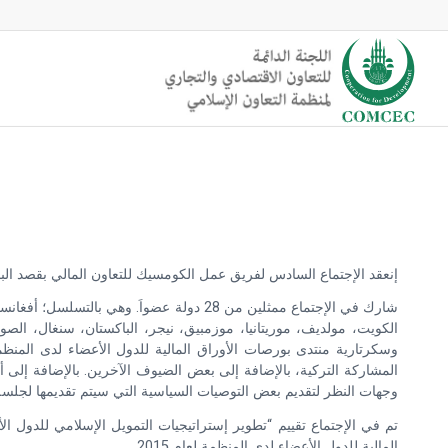
إنعقد الإجتماع السادس لفريق عمل الكومسيك للتعاون المالي بقصد البحث في “تطوير الإستر
شارك في الإجتماع ممثلين من 28 دولة عضواَ
الكويت، مولديف، موريتانيا، موزمبيق، نيجر، الباكستان، سنغال، الص
وسكرتارية منتدى بورصات الأوراق المالية للدول الأعضاء لدى المن
وجهات النظر لتقديم بعض التوصيات السياسية التي سيتم تقديمها لجلسة الك
تم في الإجتماع تقييم “تطوير إستراتيجيات التمويل الإسلامي للدول 
المالية للدول الأعضاء لدى المنظمة لعام 2015 .