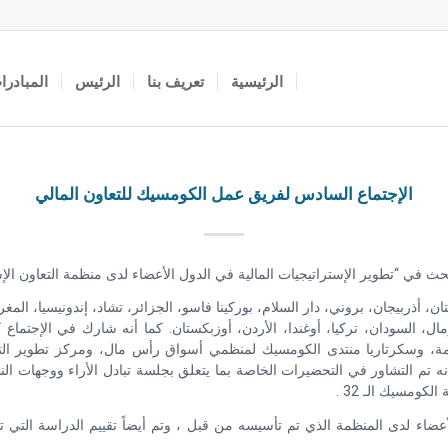
الرئيسية
تعريف بنا
الرئيس
المبادرا
الإجتماع السادس لفريق عمل الكومسيك للتعاون المالي
اتيجيات المالية في الدول الأعضاء لدى منظمة التعاون الإسلامي بتاريخ 17-18 آذار – مارس 2016 في 
. وهي بالتسلسل؛ أفغانستان، أذربيجان، بروني، دار السلام، بوركينا فاسو، الجزائر، تشاد، إند
ومال، السودان، تركيا، أوغندا، الأردن، أوزبكستان. كما أنه شارك في الإجت
ظمة، وسكرتاريا منتدى الكومسيك لمنظمي أسواق رأس مال، ومركز تطوير الت
ومسيك الـ 32 .
الأعضاء لدى المنظمة الذي تم تأسيسه من قبل ، وتم أيضاً تقييم الدراسة الت