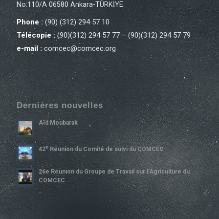
No:110/A 06580 Ankara-TÜRKİYE
Phone :
(90) (312) 294 57 10
Télécopie :
(90)(312) 294 57 77 – (90)(312) 294 57 79
e-mail :
comcec@comcec.org
Dernières nouvelles
Aïd Moubarak
E
42
Réunion du Comité de suivi du COMCEC
26e Réunion du Groupe de Travail sur l’Agriculture du
COMCEC