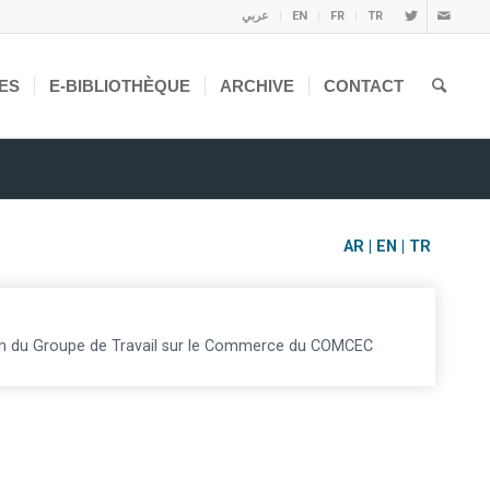
عربي
EN
FR
TR
ES
E-BIBLIOTHÈQUE
ARCHIVE
CONTACT
AR
|
EN
|
TR
 du Groupe de Travail sur le Commerce du COMCEC