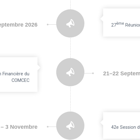
Ème
eptembre 2026
27
Réunion
21–22 Septem
n Financière du
COMCEC
 – 3 Novembre
42e Session 