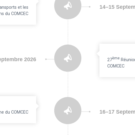
14–15 Septem
ansports et les
ns du COMCEC
Ème
eptembre 2026
27
Réunion
COMCEC
16–17 Septem
isme du COMCEC