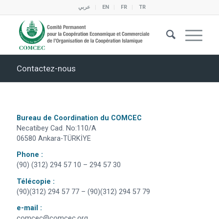
عربي
EN
FR
TR
Contactez-nous
Bureau de Coordination du COMCEC
Necatibey Cad. No:110/A
06580 Ankara-TÜRKİYE
Phone :
(90) (312) 294 57 10 – 294 57 30
Télécopie
:
(90)(312) 294 57 77 – (90)(312) 294 57 79
e-mail :
comcec@comcec.org