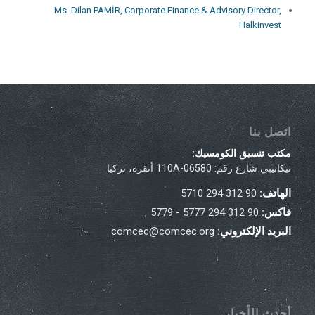
Ms. Dilan PAMİR, Corporate Finance & Advisory Director,
Halkinvest
اتصل بنا
مكتب تنسيق الكومسيك:
نيكاتيبي شارع رقم: 110A-06580 أنقرة، تركيا
الهاتف:
90 312 294 5710
فاكس:
90 312 294 5777 - 5779
البريد الإلكتروني:
comcec@comcec.org
أحدث الأخبار