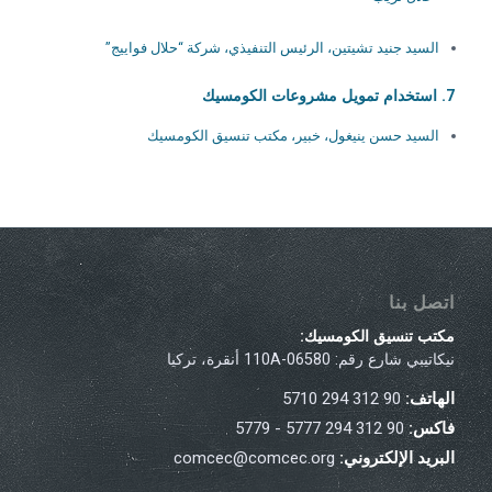
السيد جنيد تشيتين، الرئيس التنفيذي، شركة “حلال فواييج”
7. استخدام تمويل مشروعات الكومسيك
السيد حسن ينيغول، خبير، مكتب تنسيق الكومسيك
اتصل بنا
مكتب تنسيق الكومسيك:
نيكاتيبي شارع رقم: 110A-06580 أنقرة، تركيا
الهاتف:
90 312 294 5710
فاكس:
90 312 294 5777 - 5779
البريد الإلكتروني:
comcec@comcec.org