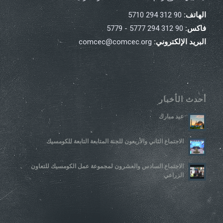
الهاتف:
90 312 294 5710
فاكس:
90 312 294 5777 - 5779
البريد الإلكتروني:
comcec@comcec.org
أحدث الأخبار
عيد مبارك
الاجتماع الثاني والأربعون للجنة المتابعة التابعة للكومسيك
الاجتماع السادس والعشرون لمجموعة عمل الكومسيك للتعاون
الزراعي