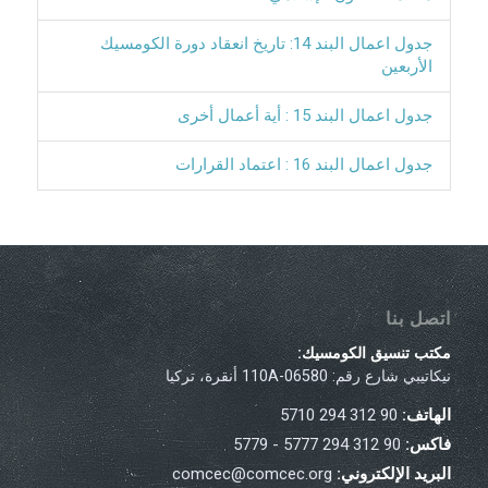
جدول اعمال البند 14: تاريخ انعقاد دورة الكومسيك
الأربعين
جدول اعمال البند 15 : أية أعمال أخرى
جدول اعمال البند 16 : اعتماد القرارات
اتصل بنا
مكتب تنسيق الكومسيك:
نيكاتيبي شارع رقم: 110A-06580 أنقرة، تركيا
الهاتف:
90 312 294 5710
فاكس:
90 312 294 5777 - 5779
البريد الإلكتروني:
comcec@comcec.org