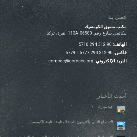
اتصل بنا
مكتب تنسيق الكومسيك:
نيكاتيبي شارع رقم: 110A-06580 أنقرة، تركيا
الهاتف:
90 312 294 5710
فاكس:
90 312 294 5777 - 5779
البريد الإلكتروني:
comcec@comcec.org
أحدث الأخبار
عيد مبارك
الاجتماع الثاني والأربعون للجنة المتابعة التابعة للكومسيك