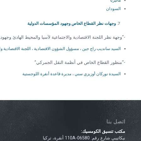
ماليزيا
السودان
وجهات نظر القطاع الخاص وجهود المؤسسات الدولية
-“وجهة نظر اللجنة الاقتصادية والاجتماعية لآسيا والمحيط الهادئ وجهو
السيد سانديب راج جين ، مسؤول الشؤون الاقتصادية ، اللجنة الاقتصادية وا
-“منظور القطاع الخاص في أنظمة النقل الجمركي”
السيدة نوركان أوزيزي سني ، مديرة قاعدة أنقرة اللوجستية
اتصل بنا
مكتب تنسيق الكومسيك:
نيكاتيبي شارع رقم: 110A-06580 أنقرة، تركيا