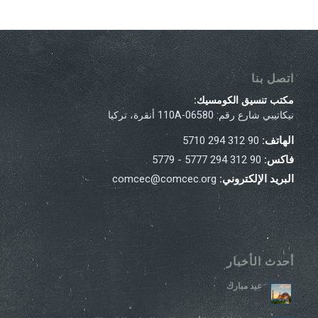
اتصل بنا
مكتب تنسيق الكومسيك:
نيكاتيبي شارع رقم: 110A-06580 أنقرة، تركيا
الهاتف:
90 312 294 5710
فاكس:
90 312 294 5777 - 5779
البريد الإلكتروني:
comcec@comcec.org
أحدث الأخبار
عيد مبارك