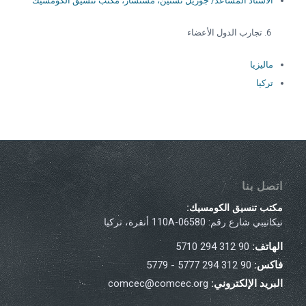
الأستاذ المساعد/ جوريل تشتين، مستشار، مكتب تنسيق الكومسيك
تجارب الدول الأعضاء
ماليزيا
تركيا
اتصل بنا
مكتب تنسيق الكومسيك:
نيكاتيبي شارع رقم: 110A-06580 أنقرة، تركيا
الهاتف:
90 312 294 5710
فاكس:
90 312 294 5777 - 5779
البريد الإلكتروني:
comcec@comcec.org