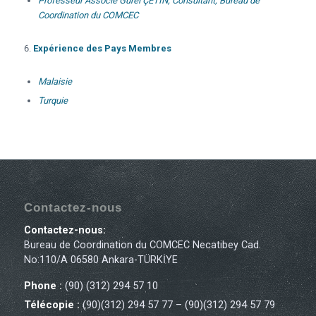
Professeur Associé Gürel ÇETİN, Consultant, Bureau de
Coordination du COMCEC
Expérience des Pays Membres
Malaisie
Tur
quie
Contactez-nous
Contactez-nous:
Bureau de Coordination du COMCEC Necatibey Cad.
No:110/A 06580 Ankara-TÜRKİYE
Phone :
(90) (312) 294 57 10
Télécopie :
(90)(312) 294 57 77 – (90)(312) 294 57 79