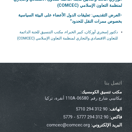
لمنظمة التعاون الإسلامي (COMCEC)
-العرض التقديمي: تعليقات الدول الأعضاء على البيئة السياسية
بخصوص ممرات النقل للحدود”
دكتور إسجري أوزكان، كبير الخبراء، مكتب التنسيق للجنة الدائمة
للتعاون الاقتصادي والتجاري لمنظمة التعاون الإسلامي (COMCEC)
اتصل بنا
مكتب تنسيق الكومسيك:
نيكاتيبي شارع رقم: 110A-06580 أنقرة، تركيا
الهاتف:
90 312 294 5710
فاكس:
90 312 294 5777 - 5779
البريد الإلكتروني:
comcec@comcec.org