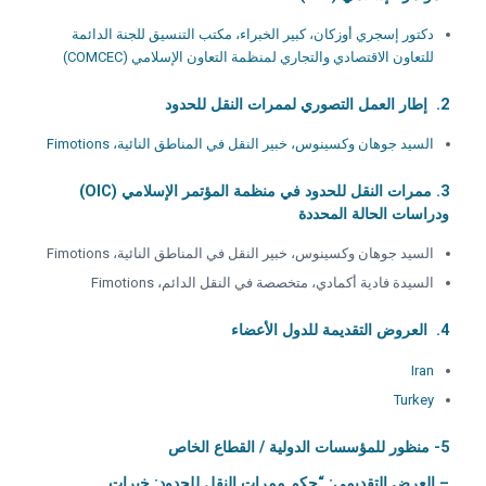
دكتور إسجري أوزكان، كبير الخبراء، مكتب التنسيق للجنة الدائمة
للتعاون الاقتصادي والتجاري لمنظمة التعاون الإسلامي (COMCEC)
2. إطار العمل التصوري لممرات النقل للحدود
السيد جوهان وكسينوس، خبير النقل في المناطق النائية، Fimotions
3. ممرات النقل للحدود في منظمة المؤتمر الإسلامي (OIC)
ودراسات الحالة المحددة
السيد جوهان وكسينوس، خبير النقل في المناطق النائية، Fimotions
السيدة فادية أكمادي، متخصصة في النقل الدائم، Fimotions
4. العروض التقديمة للدول الأعضاء
Iran
Turkey
5- منظور للمؤسسات الدولية / القطاع الخاص
– العرض التقديمي: “حكم ممرات النقل للحدود: خبرات