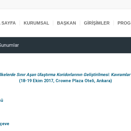
 SAYFA
KURUMSAL
BAŞKAN
GIRIŞIMLER
PROG
 Sunumlar
Ülkelerde Sınır Aşan Ulaştırma Koridorlarının Geliştirilmesi: Kavramlar
(18-19 Ekim 2017, Crowne Plaza Oteli, Ankara)
mü
rçeve