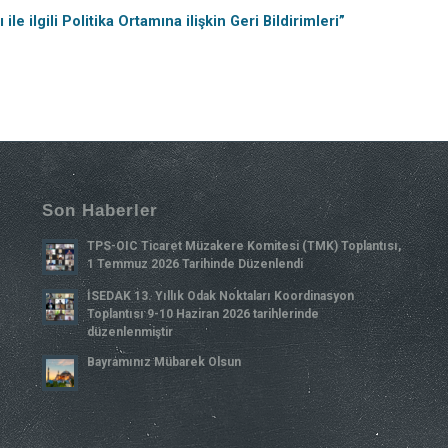
le ilgili Politika Ortamına ilişkin Geri Bildirimleri”
Son Haberler
TPS-OIC Ticaret Müzakere Komitesi (TMK) Toplantısı,
1 Temmuz 2026 Tarihinde Düzenlendi
İSEDAK 13. Yıllık Odak Noktaları Koordinasyon
Toplantısı 9-10 Haziran 2026 tarihlerinde
düzenlenmiştir
Bayramınız Mübarek Olsun