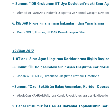
– Sunum: “IDB Grubunun İİT Üye Devletleri’ndeki Sınır Aşa
Ahmed AL-QABANY, Kıdemli Ulaştırma ve Kentsel Gelişim Uzmanı,
6. İSEDAK Proje Finansmanı İmkânlarından Yararlanma
Deniz GÖLE, Uzman, İSEDAK Koordinasyon Ofisi
19 Ekim 2017
1. İİT’deki Sınır Aşan Ulaştırma Koridorlarına ilişkin Başlı
–
Sunum: “İİT Bölgesindeki
Sınır Aşan
Ulaştırma Koridorlar
Johan WOXENIUS, Hinterland Ulaştırma Uzmanı, Fimotions
–
Sunum: “Özel Sektörün Bakış Açısından, Koridor Operasy
Alpdoğan KAHRAMAN, İcra Kurulu Üyesi, Uluslararası Nakliyeciler
2. Panel Oturumu: İSEDAK 33. Bakanlar Toplantısının Görüş