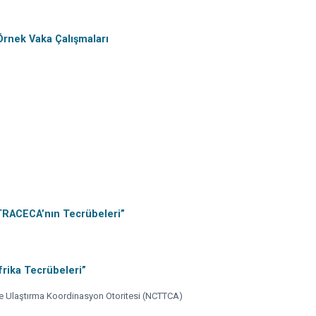
 Örnek Vaka Çalışmaları
 TRACECA’nın Tecrübeleri”
frika Tecrübeleri”
ve Ulaştırma Koordinasyon Otoritesi (NCTTCA)