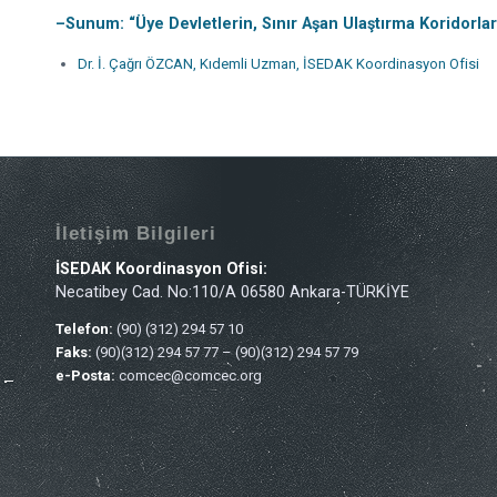
–
Sunum: “Üye Devletlerin, Sınır Aşan Ulaştırma Koridorları i
Dr. İ. Çağrı ÖZCAN, Kıdemli Uzman, İSEDAK Koordinasyon Ofisi
İletişim Bilgileri
İSEDAK Koordinasyon Ofisi:
Necatibey Cad. No:110/A 06580 Ankara-TÜRKİYE
Telefon:
(90) (312) 294 57 10
Faks:
(90)(312) 294 57 77 – (90)(312) 294 57 79
e-Posta:
comcec@comcec.org