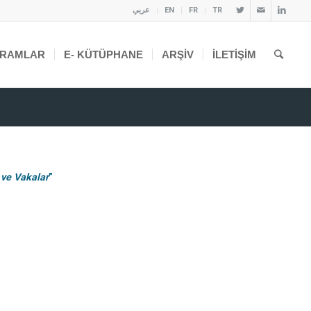
عربي
EN
FR
TR
RAMLAR
E- KÜTÜPHANE
ARŞIV
İLETIŞIM
 ve Vakalar
”