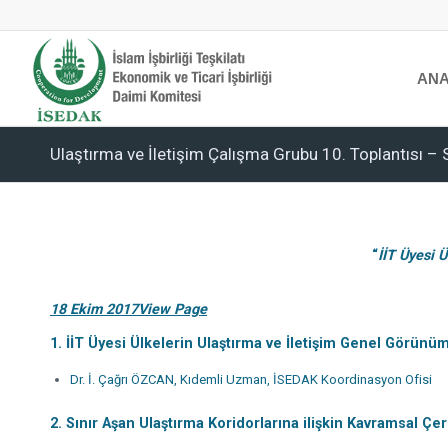
ANA
Ulaştırma ve İletişim Çalışma Grubu 10. Toplantısı –
“
İİT Üyesi 
18 Ekim 2017
View Page
1. İİT Üyesi Ülkelerin Ulaştırma ve İletişim Genel Görünü
Dr. İ. Çağrı ÖZCAN, Kıdemli Uzman, İSEDAK Koordinasyon Ofisi
2. Sınır Aşan Ulaştırma Koridorlarına ilişkin Kavramsal Çe