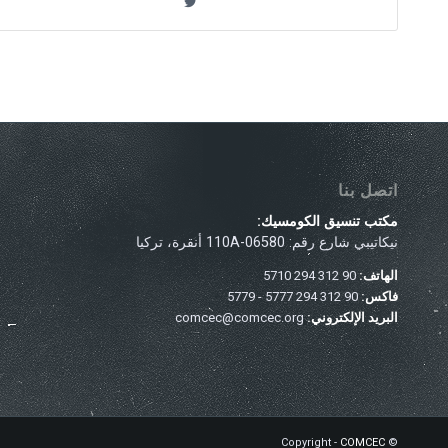
اتصل بنا
مكتب تنسيق الكومسيك:
نيكاتيبي شارع رقم: 110A-06580 أنقرة، تركيا
الهاتف:
90 312 294 5710
فاكس:
90 312 294 5777 - 5779
البريد الإلكتروني:
comcec@comcec.org
COMCEC
© Copyright -