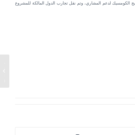
رامج الكومسيك لدعم المشاري، وتم نقل تجارب الدول المالكة للمشروع
ورشة 
“الاعتر
المتعد
شهادات ا