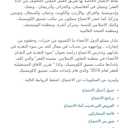
نقاط الاتصال الخاصة بها لفريق العمل المعني بالتخفيف من حدة
الفقر؛ وتتمثل في أفغانستان، والجزائر، وأذربيجان ، وتشاد،
وإندونيسيا، والعراق، والأردن، والكويت، وعمان، والسنغال، وتونس،
وتركيا. كما حضر الاجتماع ممثلون من مكتب تنسيق الكومسيك،
والبنك الإسلامي للتنمية، ومركز أنقرة، ومنظمة اليونيسيف،
ومنظمة الصحة العالمية.
تبادل ممثلو الدول الأعضاء ما اكتسبوه من خبرات، وحققوه من
إنجازات ، وواجهوه من تحديات في مجال الحد من سوء التغذية في
بلدانهم. وتدارس الاجتماع دراسة بعنوان “سوء التغذية في البلدان
الأعضاء في منظمة التعاون الإسلامي: مصيدة الفقر” والتي كلف
بإعدادها مكتب تنسيق الكومسيك، وكذا ” تقرير الآفاق المستقبلية
للفقر لعام 2016″ والذي قام بإعداده مكتب تنسيق الكومسيك.
ولمزيد من المعلومات عن الاجتماع، اضغط الروابط التالية:
جدول أعمال الاجتماع
برنامج الاجتماع
العروض التي قدمت أثناء الاجتماع
قائمة المشاركين
صور من الاجتماع