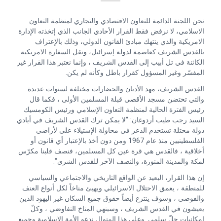
نحن اللجنة الدائمة للتعاون الاقتصادي والتجاري لمنظمة التعاون
الاسلامي، لا نرفض فقط القرار الأحادي الجانب الذي إتخذته الإدارة
الامريكية والذي ينتهك مبادئ القانون الدولي، وذلك بالإعتراف
بالقدس الشريف كعاصمة لدولة إسرائيل، ونقل السفارة الامريكية
الكائنة في تل أبيب إلى القدس الشريف ، وإنما نعتبر هذا القرار غير
المفسّر وغير المسؤول كقرار باطل وكأنه لم يكن.
القدس الشريف، مهد الأديان والحضارات مختلفة لسنوات عديدة
والتي تحتضن مسجد الأقصى قبلة المسلمين الأولى ، فكما قال
رئيس الفترة الحالية لمنظمة التعاون الإسلامي ورئيس الكومسيك
السيد رجب طيب أردوغان: “لا يمكن ترك القدس الشريف في أيادي
دولة محتلة تستخدم الذعر في محاولة الإستيلاء على لأراضي
الفلسطينيين منذ عام 1967 ومن دون أخذ بالإعتبار أي قانون أو
أخلاقية ، فالقدس هي قرة عين كل المسلمين، فنصف قلبنا مكرّس
لمكة والمدينة المنورة، والنصف الآخر للقدس الشري”.
إن هذا القرار، البعيد عن الواقع التاريخي والاجتماعي والسياسي
للمنطقة ، يعمق الاحتلال الاسرائيلي ويهيئ مناخاً لكل أنواع العنف
والفوضى ، وسوف ينتزع أيضاً حقوق جميع السكان غير اليهود الذين
يعيشون في القدس الشريف ، وسينهي المناخ التفاوضي ، وكلّ
إمكانيات حلّ سلمي. وعلى هذا المنوال ندعو الأمة الإسلامية وجميع