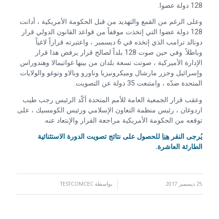
128 دولة عضوا.
وعلى الرغم من القمع والتهديد من قبل الحكومة الأمريكية ، أدانت
128 دولة عضوا التي إتخذت موقفاً من قواعد القانون الدولي قرار
دونالد ترامب الذي إتخذه في 6 ديسمبر ، واعتبرته قراراً لاغياً
وباطلاً. وفي حين صوت 128 بلداً لصالح قرار يرفض هذا قرار
الإدارة الأميركية ، صوتت تسعة بلدان من بينها غواتيمالا وهندوراس
وإسرائيل وجزر مارشال وميكرونيزيا وناورو وبالاو وتوغو والولايات
المتحدة ضدّه ، وامتنعت 35 دولة عن التصويت.
وعقب قرار الجمعية العامة للأمم المتحدة أكّد الرئيس رجب طيب
اردوغان ، رئيس منظمة التعاون الإسلامي ورئيس الكومسيك ، على
توقعه من الحكومة الأمريكية مراجعة القرار والإبتعاد عنه.
يُرجى النقر
هنا
للحصول على نتائج تصويت الدورة الاستثنائية
الطارئة العاشرة.
25 ديسمبر 2017
/
بواسطة
TESTCOMCEC