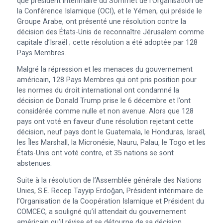
que président intérimaire du Sommet de l’Organisation de
la Conférence Islamique (OCI), et le Yémen, qui préside le
Groupe Arabe, ont présenté une résolution contre la
décision des États-Unis de reconnaître Jérusalem comme
capitale d’Israël ; cette résolution a été adoptée par 128
Pays Membres.
Malgré la répression et les menaces du gouvernement
américain, 128 Pays Membres qui ont pris position pour
les normes du droit international ont condamné la
décision de Donald Trump prise le 6 décembre et l’ont
considérée comme nulle et non avenue. Alors que 128
pays ont voté en faveur d’une résolution rejetant cette
décision, neuf pays dont le Guatemala, le Honduras, Israël,
les Îles Marshall, la Micronésie, Nauru, Palau, le Togo et les
États-Unis ont voté contre, et 35 nations se sont
abstenues.
Suite à la résolution de l’Assemblée générale des Nations
Unies, S.E. Recep Tayyip Erdoğan, Président intérimaire de
l’Organisation de la Coopération Islamique et Président du
COMCEC, a souligné qu’il attendait du gouvernement
américain qu’il révise et se détourne de sa décision.