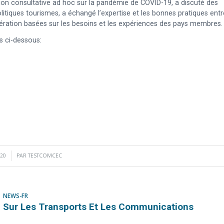
ion consultative ad hoc sur la pandémie de COVID-19, a discuté des
litiques tourismes, a échangé l’expertise et les bonnes pratiques entr
pération basées sur les besoins et les expériences des pays membres.
ns ci-dessous:
020
PAR
TESTCOMCEC
NEWS-FR
 Sur Les Transports Et Les Communications