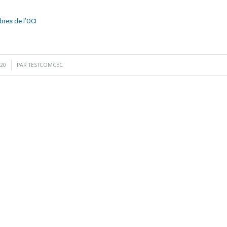
bres de l’OCI
020
PAR
TESTCOMCEC