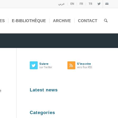
عربي
EN
FR
TR
ES
E-BIBLIOTHÈQUE
ARCHIVE
CONTACT
Suivre
S'inscrire
sur Twitter
vers flux RSS
Latest news
e
Categories