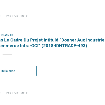
19
PAR
TESTCOMCEC
NEWS-FR
 Le Cadre Du Projet Intitulé “Donner Aux Industrie
Commerce Intra-OCI” (2018-IDNTRADE-493)
Lire la suite
19
PAR
TESTCOMCEC