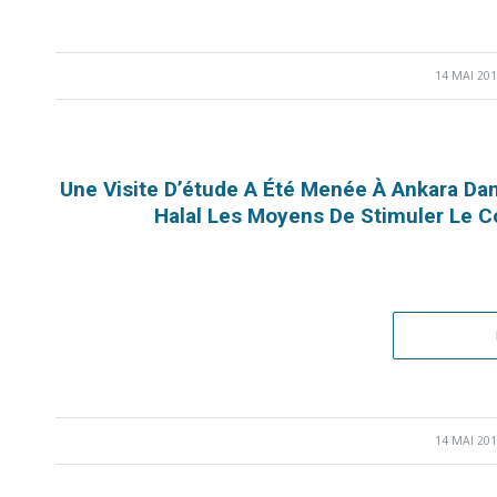
14 MAI 20
/
Une Visite D’étude A Été Menée À Ankara Dans
Halal Les Moyens De Stimuler Le 
14 MAI 20
/