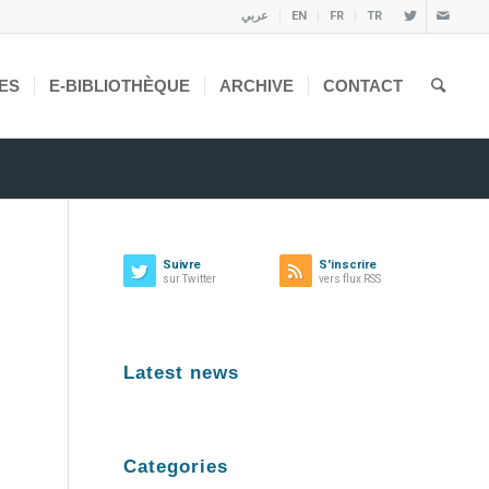
عربي
EN
FR
TR
ES
E-BIBLIOTHÈQUE
ARCHIVE
CONTACT
Suivre
S'inscrire
sur Twitter
vers flux RSS
Latest news
Categories