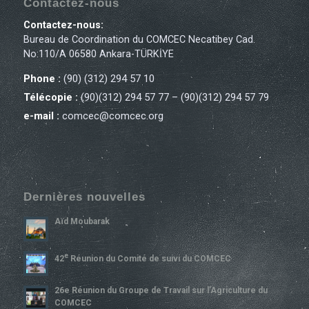
Contactez-nous
Contactez-nous:
Bureau de Coordination du COMCEC Necatibey Cad.
No:110/A 06580 Ankara-TÜRKİYE
Phone :
(90) (312) 294 57 10
Télécopie :
(90)(312) 294 57 77 – (90)(312) 294 57 79
e-mail :
comcec@comcec.org
Dernières nouvelles
Aïd Moubarak
E
42
Réunion du Comité de suivi du COMCEC
26e Réunion du Groupe de Travail sur l’Agriculture du
COMCEC