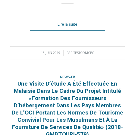
Lire la suite
13 JUIN 2019
/
PAR
TESTCOMCEC
NEWS-FR
Une Visite D’étude A Été Effectuée En
Malaisie Dans Le Cadre Du Projet Intitulé
«Formation Des Fournisseurs
D’hébergement Dans Les Pays Membres
De L’OCI Portant Les Normes De Tourisme
Convivial Pour Les Musulmans Et À La
Fourniture De Services De Qualité» (2018-
GMBTOURI-579)