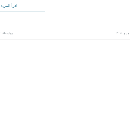
اقرأ المزيد
/
بواسطة
C