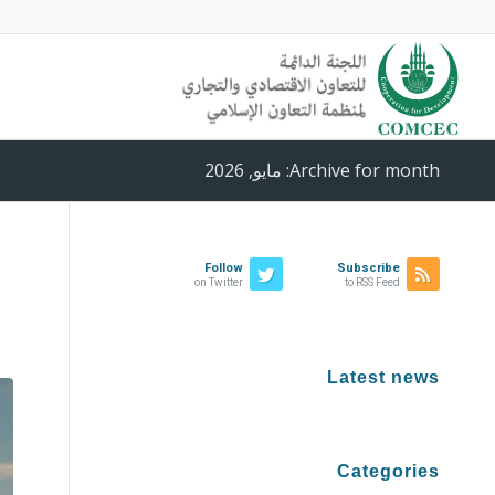
Archive for month: مايو, 2026
Follow
Subscribe
on Twitter
to RSS Feed
Latest news
Categories