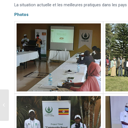
La situation actuelle et les meilleures pratiques dans les pays
Photos
Projet sur la “Formation
de base aux normes
halal OCI/INMPI pour la
région...